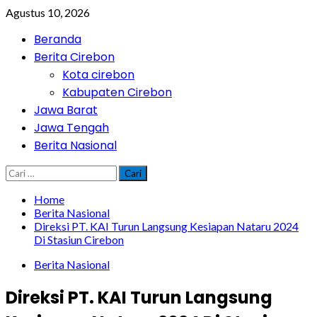
Skip
Agustus 10, 2026
to
Primary
Beranda
content
Menu
Berita Cirebon
Kota cirebon
Kabupaten Cirebon
Jawa Barat
Jawa Tengah
Berita Nasional
Cari
untuk:
Home
Berita Nasional
Direksi PT. KAI Turun Langsung Kesiapan Nataru 2024
Di Stasiun Cirebon
Berita Nasional
Direksi PT. KAI Turun Langsung