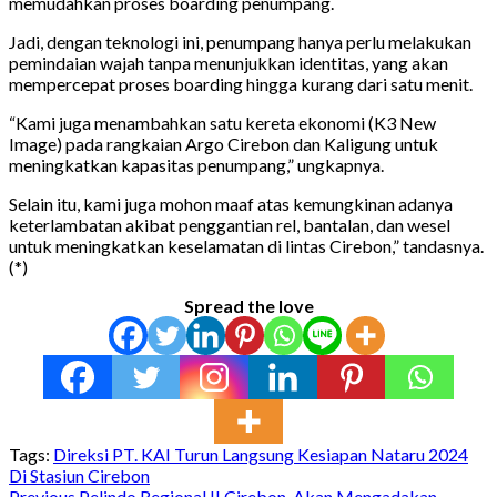
memudahkan proses boarding penumpang.
Jadi, dengan teknologi ini, penumpang hanya perlu melakukan
pemindaian wajah tanpa menunjukkan identitas, yang akan
mempercepat proses boarding hingga kurang dari satu menit.
“Kami juga menambahkan satu kereta ekonomi (K3 New
Image) pada rangkaian Argo Cirebon dan Kaligung untuk
meningkatkan kapasitas penumpang,” ungkapnya.
Selain itu, kami juga mohon maaf atas kemungkinan adanya
keterlambatan akibat penggantian rel, bantalan, dan wesel
untuk meningkatkan keselamatan di lintas Cirebon,” tandasnya.
(*)
Spread the love
Tags:
Direksi PT. KAI Turun Langsung Kesiapan Nataru 2024
Di Stasiun Cirebon
Previous
Pelindo Regional II Cirebon, Akan Mengadakan